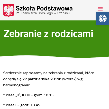
Otwórz 
Zebranie z rodzicami
Serdecznie zapraszamy na zebrania z rodzicami, które
odbędą się
29 października 2019r.
(wtorek) wg
harmonogramu:
* klasa „0”, II i III – godz. 18.15
* klasa I – godz. 18.45